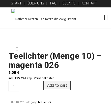
START
ÜBER UNS
FAQ
EVENTS
KONTAKT
Teelichter (Menge 10) –
magenta 026
6,00
€
incl. 19% VAT
zzgl.
Versandkosten
Add to cart
SKU:
1002-2
Category:
Teelichter